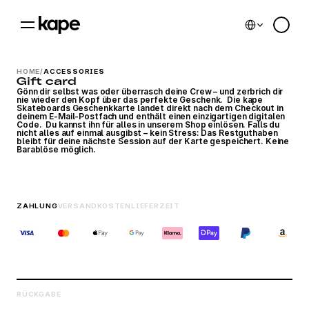
Select Language
0
HOME
/
ACCESSORIES
Gift card
Gönn dir selbst was oder überrasch deine Crew – und zerbrich dir 
nie wieder den Kopf über das perfekte Geschenk.  Die kape 
Skateboards Geschenkkarte landet direkt nach dem Checkout in 
deinem E-Mail-Postfach und enthält einen einzigartigen digitalen 
Code.  Du kannst ihn für alles in unserem Shop einlösen. Falls du 
nicht alles auf einmal ausgibst – kein Stress: Das Restguthaben 
bleibt für deine nächste Session auf der Karte gespeichert. Keine 
Barablöse möglich.
ZAHLUNG
VERSANDKOSTEN
LIEFERZEIT
RÜCKGABE
Cookie Einstellungen