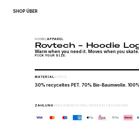
SHOP
ÜBER
HOME
/
APPAREL
Rovtech - Hoodie Lo
Warm when you need it. Moves when you skate
PICK YOUR SIZE:
MATERIAL
SPECS
30% recyceltes PET. 70% Bio-Baumwolle. 100
ZAHLUNG
VERSANDKOSTEN
LIEFERZEIT
RÜCKGABE