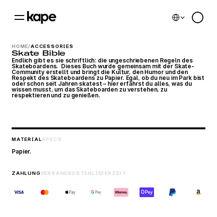
Select Language
0
HOME
/
ACCESSORIES
Skate Bible
Endlich gibt es sie schriftlich: die ungeschriebenen Regeln des 
Skateboardens.  Dieses Buch wurde gemeinsam mit der Skate-
Community erstellt und bringt die Kultur, den Humor und den 
Respekt des Skateboardens zu Papier. Egal, ob du neu im Park bist 
oder schon seit Jahren skatest – hier erfährst du alles, was du 
wissen musst, um das Skateboarden zu verstehen, zu 
respektieren und zu genießen.
MATERIAL
SPECS
Papier.
ZAHLUNG
VERSANDKOSTEN
LIEFERZEIT
Cookie Einstellungen